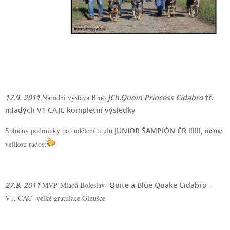
17.9. 2011
Národní výstava Brno
JCh.Quoin Princess Cidabro
tř.
mladých V1 CAJC
kompletní výsledky
Splněny podmínky pro udělení titulu
JUNIOR ŠAMPIÓN ČR !!!!!!,
máme
velikou radost
27.8. 2011
MVP Mladá Boleslav-
Quite a Blue Quake Cidabro
–
V1, CAC- velké gratulace Ginušce