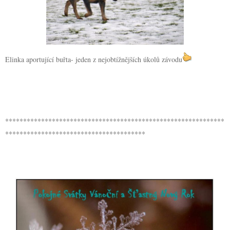
Elinka aportující buřta- jeden z nejobtížnějších úkolů závodu
*************************************************************
***************************************