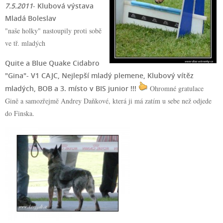
7.5.2011
- Klubová výstava
Mladá Boleslav
"naše holky" nastoupily proti sobě
ve tř. mladých
Quite a Blue Quake Cidabro
"Gina"- V1 CAJC, Nejlepší mladý plemene, Klubový vítěz
mladých, BOB a 3. místo v BIS junior !!!
Ohromné gratulace
Gině a samozřejmě Andrey Daňkové, která ji má zatím u sebe než odjede
do Finska.