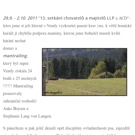
29.9. - 2.10. 2011
"
13. setkání chovatelů a majitelů LLP
a ACD"-
letos jsme si jeli hlavně s Vendy vyzkoušet pasení krav (no, k větší honácké
kuráži ji chyběla podpora
maminy, kterou jsme bohužel museli kvůli
hárání nechat
doma) a
mantrailing
,
který byl super.
Vendy získala 24
bodů z 25 možných
!!!!!! Mantrailing
posuzovaly
zahraniční rozhodčí
Anke Boysen a
Stephanie Lang von Langen.
S pánečkem si pak ještě zkusili opět disciplíny ovladatelnosti psa, zajezdili