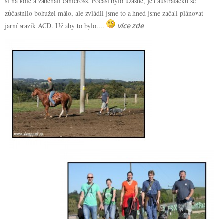
si na kole a zaběhali canicross. Počasí bylo úžasné, jen australáčků se
zůčastnilo bohužel málo, ale zvládli jsme to a hned jsme začali plánovat
jarní srazík ACD. Už aby to bylo....
více zde