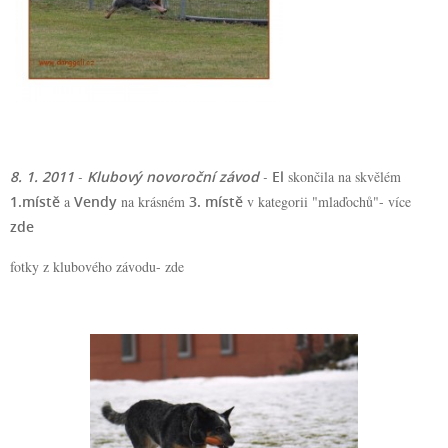
8. 1. 2011
-
Klubový novoroční závod
-
El
skončila na skvělém
1.místě
a
Vendy
na krásném
3. místě
v kategorii "mlaďochů"- více
zde
fotky z klubového závodu-
zde