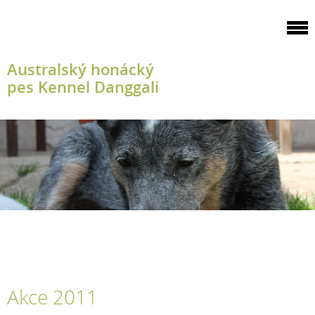
Australský honácký
pes Kennel Danggali
Akce 2011