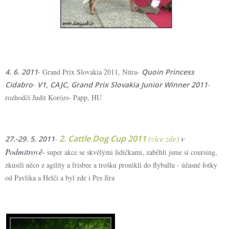
4. 6. 2011
-
Grand Prix Slovakia 2011, Nitra-
Quoin Princess
Cidabro
-
V1, CAJC, Grand Prix Slovakia Junior Winner 2011
-
rozhodčí Judit Korózs- Papp, HU
2. Cattle Dog Cup 2011
(více zde)
v
27.-29. 5. 2011
-
Podmitrově
- super akce se skvělými lidičkami, zaběhli jsme si
coursing
,
zkusili něco z
agility
a frisbee a trošku pronikli do
flyballu
- úžasné fotky
od
Pavlíka a Helči
a byl zde i
Pes Jíra