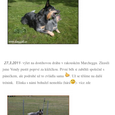
27.3.2011
- výlet na dostihovou dráhu v rakouském Marcheggu. Zkusili
jsme Vendy pustit poprvé za kůžičkou. První běh si zaběhli společně s
pánečkem, ale podruhé už to zvládla sama
. Už se těšíme na další
trénink. Elinka s námi bohužel nemohla (hárá
)-
více zde