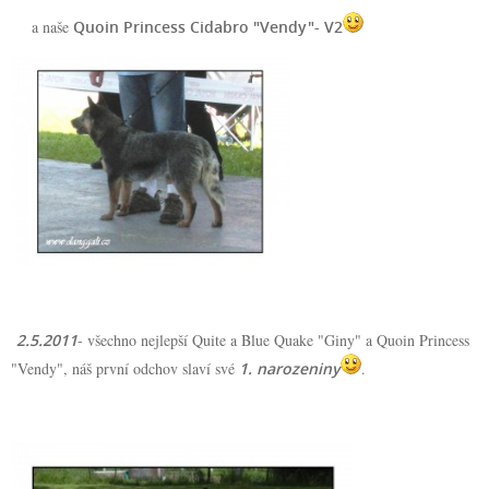
a naše
Quoin Princess Cidabro "Vendy"- V2
2.5.2011
- všechno nejlepší Quite a Blue Quake "Giny" a Quoin Princess
"Vendy", náš první odchov slaví své
1. narozeniny
.