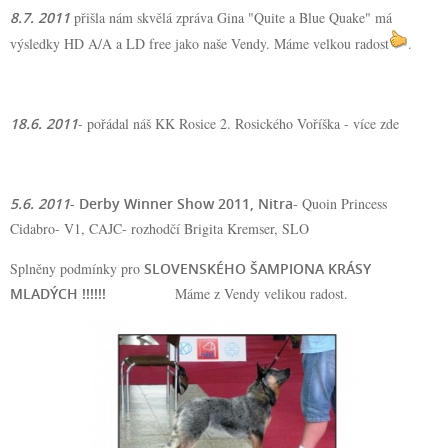
8.7. 2011
přišla nám skvělá zpráva Gina "Quite a Blue Quake" má
výsledky HD A/A a LD free jako naše Vendy. Máme velkou radost
.
18.6. 2011
- pořádal náš KK Rosice 2. Rosického Voříška -
více zde
5.6. 2011
- Derby Winner Show 2011, Nitra
- Quoin Princess
Cidabro- V1, CAJC- rozhodčí Brigita Kremser, SLO
Splněny podmínky pro
SLOVENSKÉHO ŠAMPIONA KRÁSY
MLADÝCH !!!!!!
Máme z Vendy velikou radost.