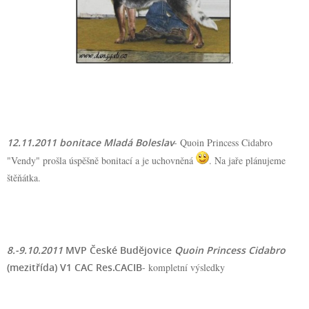
.
12.11.2011 bonitace Mladá Boleslav
- Quoin Princess Cidabro
"Vendy" prošla úspěšně bonitací a je uchovněná
. Na jaře
plánujeme
štěňátka
.
8.-9.10.2011
MVP České Budějovice
Quoin Princess Cidabro
(mezitřída) V1 CAC Res.CACIB
-
kompletní výsledky