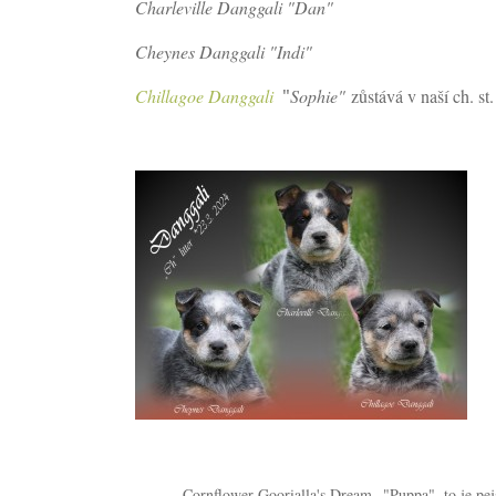
Charleville Danggali "Dan"
Cheynes Danggali "Indi"
"
Chillagoe Danggali
Sophie"
zůstává v naší ch. st.
Cornflower Goorialla's Dream "Puppa", to je pejs