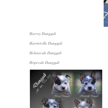
Harvey Danggali
Harrietville Danggali
Helensvale Danggali
Hopevale Danggali