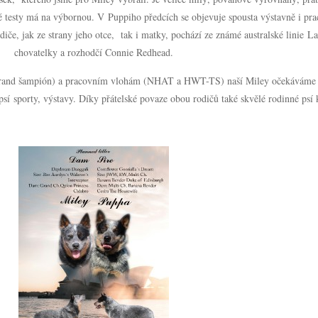
 testy má na výbornou. V Puppiho předcích se objevuje spousta výstavně i pra
iče, jak ze strany jeho otce, tak i matky, pochází ze známé australské linie 
chovatelky a rozhodčí Connie Redhead.
and šampión) a pracovním vlohám (NHAT a HWT-TS) naší Miley očekáváme z
sí sporty, výstavy. Díky přátelské povaze obou rodičů také skvělé rodinné ps