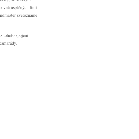
covně úspěšných linií
Landmaster světoznámé
 tohoto spojení
í kamarády.