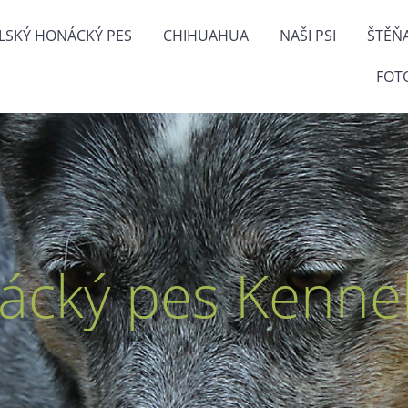
LSKÝ HONÁCKÝ PES
CHIHUAHUA
NAŠI PSI
ŠTĚŇ
FOT
ácký pes Kennel