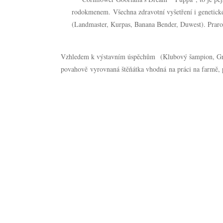
rodokmenem. Všechna zdravotní vyšetření i genetické
(Landmaster, Kurpas, Banana Bender, Duwest). Prarod
Vzhledem k výstavním úspěchům (Klubový šampion, Gr
povahově vyrovnaná štěňátka vhodná na práci na farmě, p