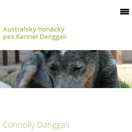
Australský honácký
pes Kennel Danggali
Connolly Danggali