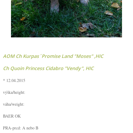
AOM Ch Kurpas´Promise Land "Moses" ,HIC
Ch Quoin Princess Cidabro "Vendy", HIC
* 12.04.2015
výška/height:
váha/weight:
BAER OK
PRA-prcd: A nebo B