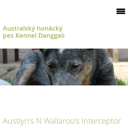
Australský honácký
pes Kennel Danggali
Austlyn's N Wallaroo's Interceptor