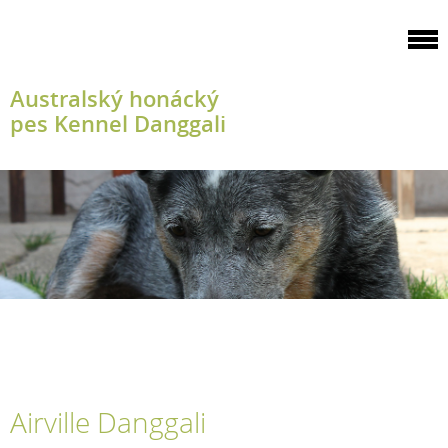
Australský honácký
pes Kennel Danggali
Airville Danggali