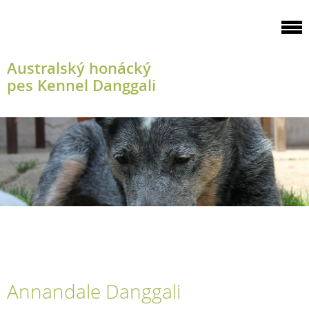
Australský honácký
pes Kennel Danggali
Annandale Danggali