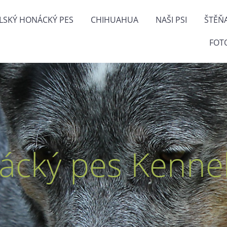
LSKÝ HONÁCKÝ PES
CHIHUAHUA
NAŠI PSI
ŠTĚŇ
FOT
ácký pes Kennel