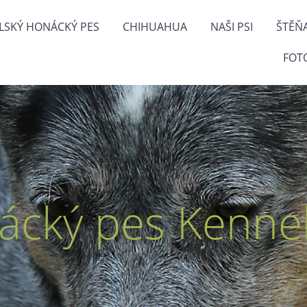
LSKÝ HONÁCKÝ PES
CHIHUAHUA
NAŠI PSI
ŠTĚŇ
FOT
ácký pes Kennel