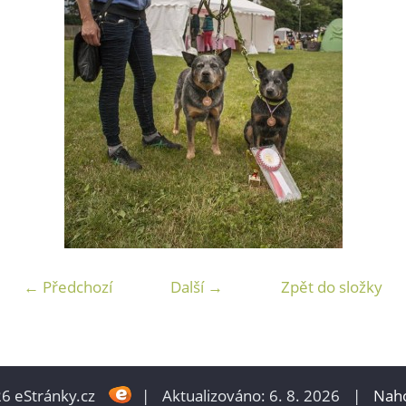
← Předchozí
Další →
Zpět do složky
6 eStránky.cz
|
Aktualizováno: 6. 8. 2026
|
Naho