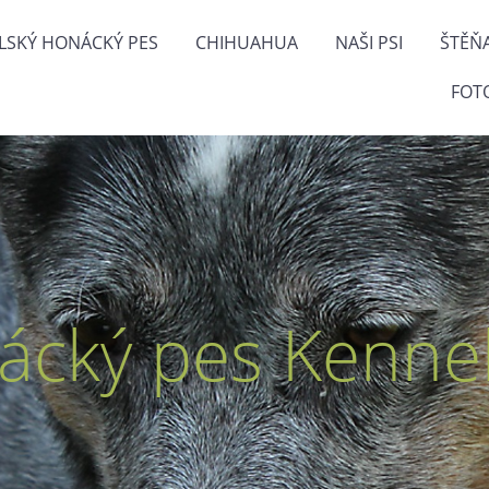
LSKÝ HONÁCKÝ PES
CHIHUAHUA
NAŠI PSI
ŠTĚŇ
FOT
ácký pes Kennel