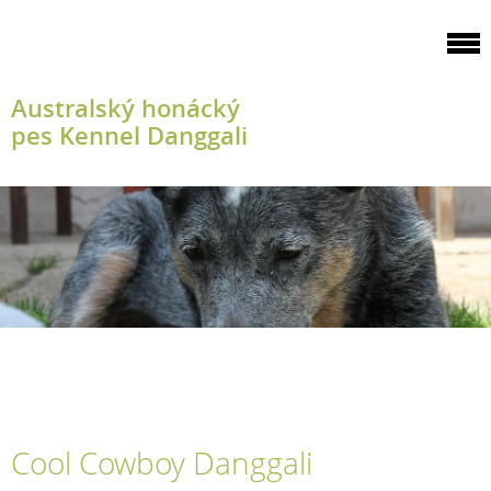
Australský honácký
pes Kennel Danggali
Cool Cowboy Danggali