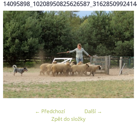
14095898_10208950825626587_3162850992414
← Předchozí
Další →
Zpět do složky