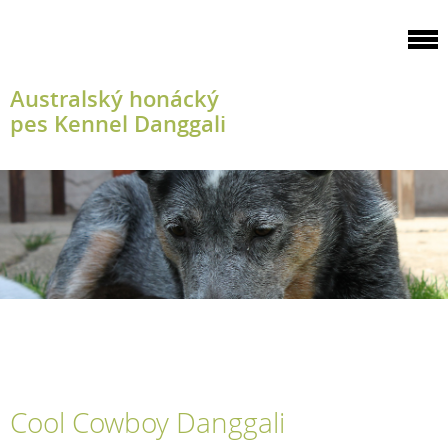
Australský honácký
pes Kennel Danggali
Cool Cowboy Danggali