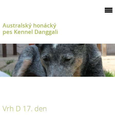
Australský honácký
pes Kennel Danggali
Vrh D 17. den