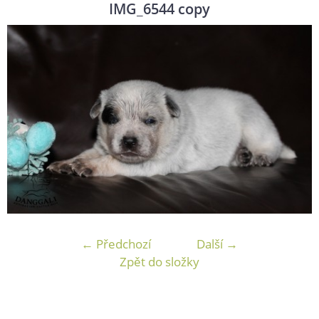
IMG_6544 copy
← Předchozí
Další →
Zpět do složky