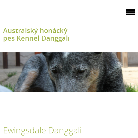
Australský honácký
pes Kennel Danggali
Ewingsdale Danggali