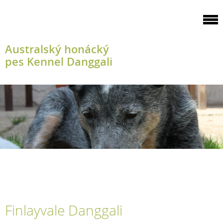
Australský honácký
pes Kennel Danggali
Finlayvale Danggali