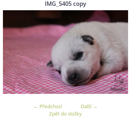
IMG_5405 copy
← Předchozí
Další →
Zpět do složky