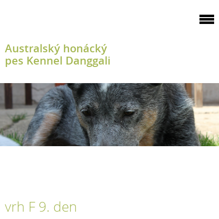
Australský honácký
pes Kennel Danggali
vrh F 9. den