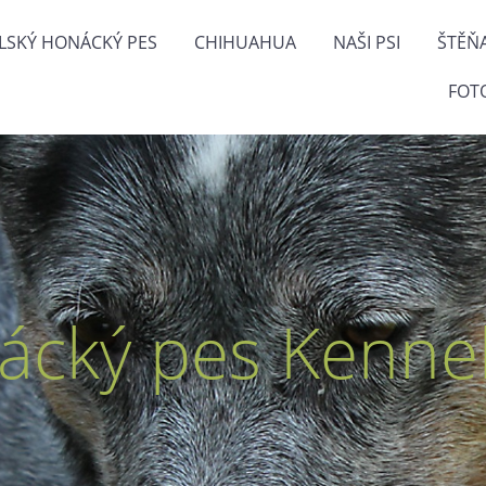
LSKÝ HONÁCKÝ PES
CHIHUAHUA
NAŠI PSI
ŠTĚŇ
FOT
ácký pes Kennel