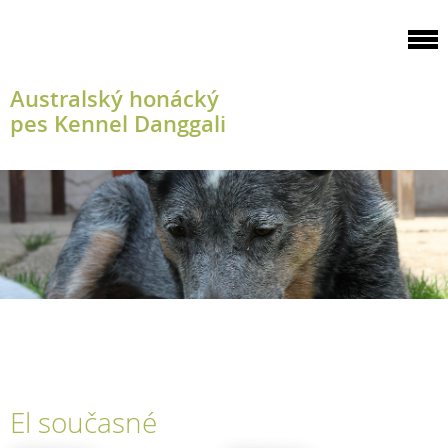
Australský honácký
pes Kennel Danggali
El současné