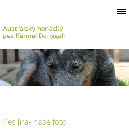
Australský honácký
pes Kennel Danggali
Pes Jíra- naše foto