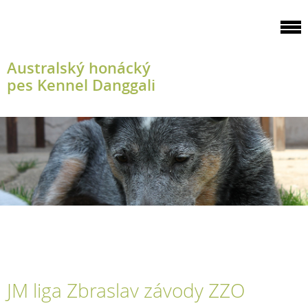
Australský honácký
pes Kennel Danggali
JM liga Zbraslav závody ZZO