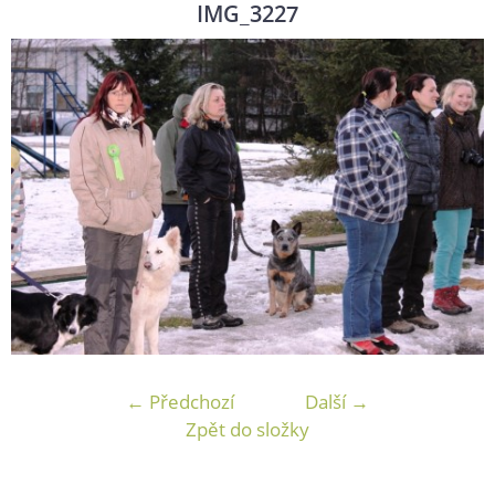
IMG_3227
← Předchozí
Další →
Zpět do složky