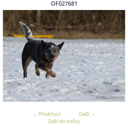
OF027681
← Předchozí
Další →
Zpět do složky