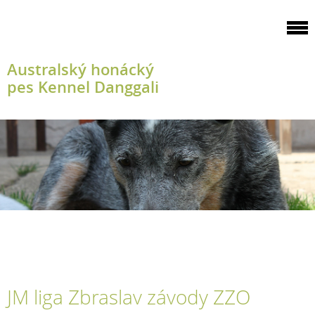
Australský honácký
pes Kennel Danggali
JM liga Zbraslav závody ZZO