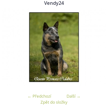
Vendy24
← Předchozí
Další →
Zpět do složky