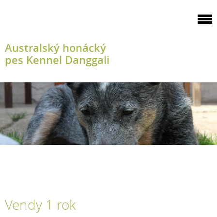
Australský honácký
pes Kennel Danggali
Vendy 1 rok