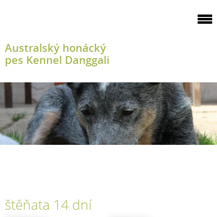
Australský honácký
pes Kennel Danggali
štěňata 14 dní