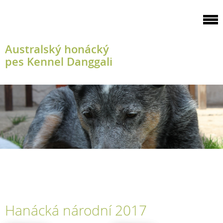
Australský honácký
pes Kennel Danggali
Hanácká národní 2017