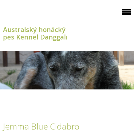
Australský honácký
pes Kennel Danggali
Jemma Blue Cidabro